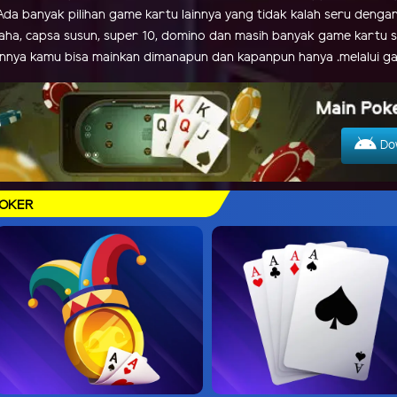
Ada banyak pilihan game kartu lainnya yang tidak kalah seru dengan
ha, capsa susun, super 10, domino dan masih banyak game kartu s
innya kamu bisa mainkan dimanapun dan kapanpun hanya .melalui g
Dow
OKER