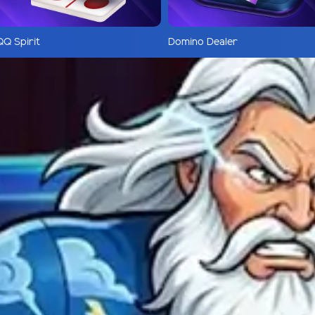
QQ Spirit
Domino Dealer