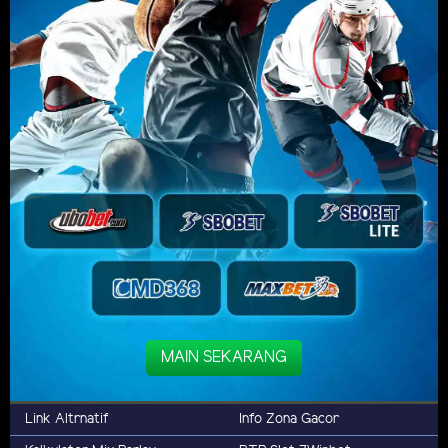
MAIN SEKARANG
Link Altrnatif
Info Zona Gacor